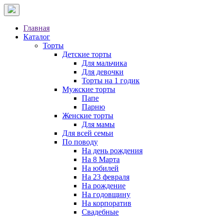
Главная
Каталог
Торты
Детские торты
Для мальчика
Для девочки
Торты на 1 годик
Мужские торты
Папе
Парню
Женские торты
Для мамы
Для всей семьи
По поводу
На день рождения
На 8 Марта
На юбилей
На 23 февраля
На рождение
На годовщину
На корпоратив
Свадебные