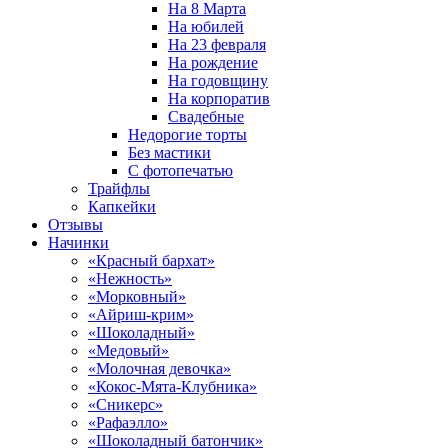
На 8 Марта
На юбилей
На 23 февраля
На рождение
На годовщину
На корпоратив
Свадебные
Недорогие торты
Без мастики
С фотопечатью
Трайфлы
Капкейки
Отзывы
Начинки
«Красный бархат»
«Нежность»
«Морковный»
«Айриш-крим»
«Шоколадный»
«Медовый»
«Молочная девочка»
«Кокос-Мята-Клубника»
«Сникерс»
«Рафаэлло»
«Шоколадный батончик»