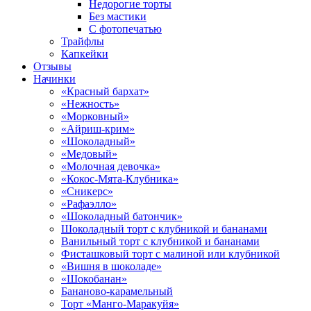
Недорогие торты
Без мастики
С фотопечатью
Трайфлы
Капкейки
Отзывы
Начинки
«Красный бархат»
«Нежность»
«Морковный»
«Айриш-крим»
«Шоколадный»
«Медовый»
«Молочная девочка»
«Кокос-Мята-Клубника»
«Сникерс»
«Рафаэлло»
«Шоколадный батончик»
Шоколадный торт с клубникой и бананами
Ванильный торт с клубникой и бананами
Фисташковый торт с малиной или клубникой
«Вишня в шоколаде»
«Шокобанан»
Бананово-карамельный
Торт «Манго-Маракуйя»