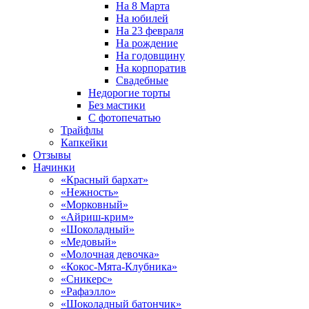
На 8 Марта
На юбилей
На 23 февраля
На рождение
На годовщину
На корпоратив
Свадебные
Недорогие торты
Без мастики
С фотопечатью
Трайфлы
Капкейки
Отзывы
Начинки
«Красный бархат»
«Нежность»
«Морковный»
«Айриш-крим»
«Шоколадный»
«Медовый»
«Молочная девочка»
«Кокос-Мята-Клубника»
«Сникерс»
«Рафаэлло»
«Шоколадный батончик»