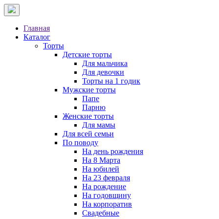
Главная
Каталог
Торты
Детские торты
Для мальчика
Для девочки
Торты на 1 годик
Мужские торты
Папе
Парню
Женские торты
Для мамы
Для всей семьи
По поводу
На день рождения
На 8 Марта
На юбилей
На 23 февраля
На рождение
На годовщину
На корпоратив
Свадебные